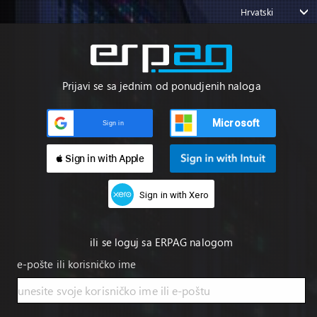
Hrvatski
Prijavi se sa jednim od ponudjenih naloga
Microsoft
Sign in
 Sign in with Apple
Sign in with Xero
ili se loguj sa ERPAG nalogom
e-pošte ili korisničko ime